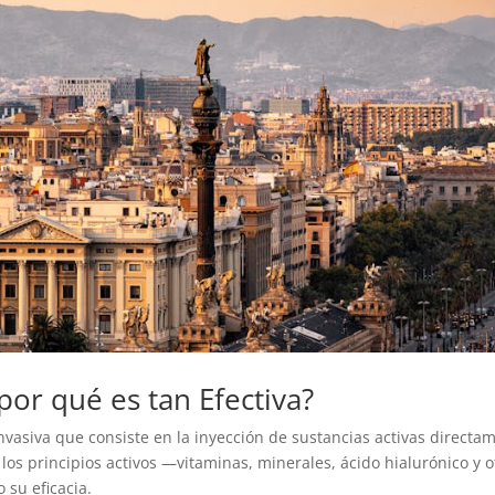
por qué es tan Efectiva?
vasiva que consiste en la inyección de sustancias activas directa
 los principios activos —vitaminas, minerales, ácido hialurónico 
su eficacia.