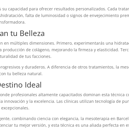
 su capacidad para ofrecer resultados personalizados. Cada trata
eshidratación, falta de luminosidad o signos de envejecimiento prem
ansformadora.
an tu Belleza
an en múltiples dimensiones. Primero, experimentarás una hidratac
a producción de colágeno, mejorando la firmeza y elasticidad. Terc
turalidad de tus facciones.
progresivos y duraderos. A diferencia de otros tratamientos, la me
on tu belleza natural.
estino Ideal
donde profesionales altamente capacitados dominan esta técnica co
a innovación y la excelencia. Las clínicas utilizan tecnología de p
 excepcionales.
igente, combinando ciencia con elegancia, la mesoterapia en Barcel
nciar tu mejor versión, y esta técnica es una aliada perfecta en es